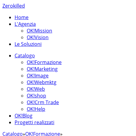
Zerokilled
Home
L'Agenzia
OK!Mission
OK!Vision
Le Soluzioni
Catalogo
OK!Formazione
OK!Marketing
OK!Image
OK!Webmktg
OK!Web
OK!shop
OK!Crm Trade
OK!Help
OK!Blog
Progetti realizzati
Catalogo
»
OK!Formazione
»