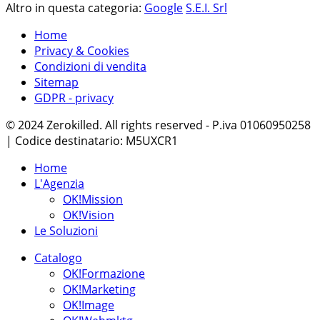
Altro in questa categoria:
Google
S.E.I. Srl
Home
Privacy & Cookies
Condizioni di vendita
Sitemap
GDPR - privacy
© 2024 Zerokilled. All rights reserved - P.iva 01060950258
| Codice destinatario: M5UXCR1
Home
L'Agenzia
OK!Mission
OK!Vision
Le Soluzioni
Catalogo
OK!Formazione
OK!Marketing
OK!Image