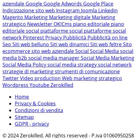
aziendale
Google
Google Adwords
Google Place
Indicizzazione sito web
Instagram
Joomla
Linkedin
Magento
Marketing
Marketing digitale
Marketing
strategico
Newsletter
OK!Cms
piano editoriale
piano
editoriale social
piattaforme social
piattaforme social
network
Pinterest
Privacy
Pubblicità
Pubblicità on line
Seo
Siti web belluno
Siti web dinamici
Siti web feltre
Sito
ecommerce
sito web aziendale
Social
Social Media
social
media b2b
social media manager
Social Media Marketing
Social Media Policy
social media strategy
social network
strategie di marketing
strumenti di comunicazione
Twitter
Video production
Web marketing strategico
Wordpress
Youtube
Zerokilled
Home
Privacy & Cookies
Condizioni di vendita
Sitemap
GDPR - privacy
© 2024 Zerokilled. All rights reserved - P.iva 01060950258