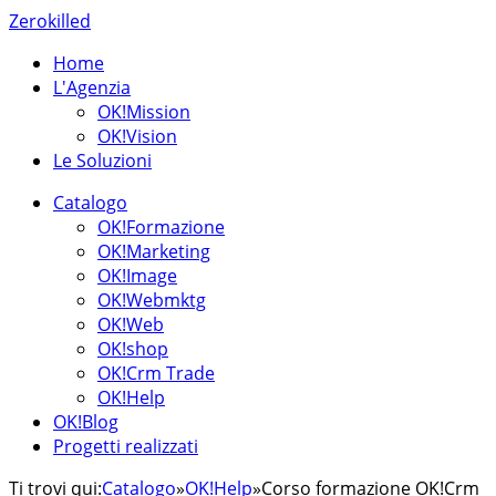
Zerokilled
Home
L'Agenzia
OK!Mission
OK!Vision
Le Soluzioni
Catalogo
OK!Formazione
OK!Marketing
OK!Image
OK!Webmktg
OK!Web
OK!shop
OK!Crm Trade
OK!Help
OK!Blog
Progetti realizzati
Ti trovi qui:
Catalogo
»
OK!Help
»
Corso formazione OK!Crm