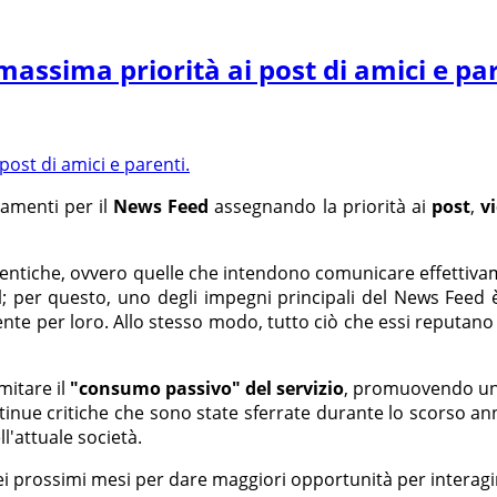
assima priorità ai post di amici e par
namenti per il
News Feed
assegnando la priorità ai
post
,
v
tentiche, ovvero quelle che intendono comunicare effettivam
l
; per questo, uno degli impegni principali del News Feed è 
mente per loro. Allo stesso modo, tutto ciò che essi reputan
itare il
"consumo passivo" del servizio
, promuovendo u
tinue critiche che sono state sferrate durante lo scorso a
l'attuale società.
ei prossimi mesi per dare maggiori opportunità per interagi