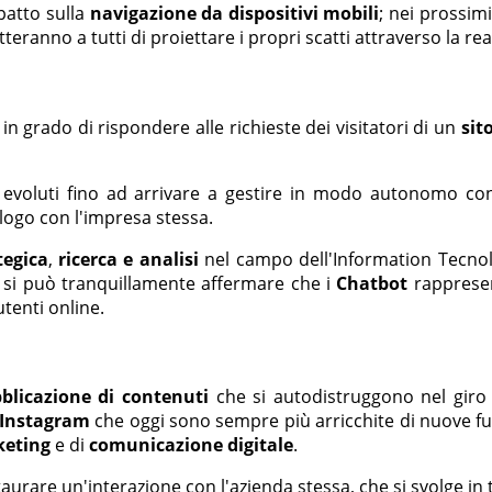
patto sulla
navigazione da dispositivi mobili
; nei prossim
tteranno a tutti di proiettare i propri scatti attraverso la r
 grado di rispondere alle richieste dei visitatori di un
sit
 evoluti fino ad arrivare a gestire in modo autonomo conv
logo con l'impresa stessa.
tegica
,
ricerca e analisi
nel campo dell'Information Tecnol
, si può tranquillamente affermare che i
Chatbot
rappresen
utenti online.
blicazione di contenuti
che si autodistruggono nel giro 
i Instagram
che oggi sono sempre più arricchite di nuove fun
eting
e di
comunicazione digitale
.
nstaurare un'interazione con l'azienda stessa, che si svolge i