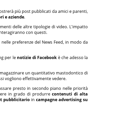
strerà più post pubblicati da amici e parenti,
ori e aziende
.
enti delle altre tipologie di video. L'impatto
interagiranno con questi.
"
nelle preferenze del News Feed, in modo da
ng per le
notizie di Facebook
è che adesso la
immagazzinare un quantitativo mastodontico di
essi vogliono effettivamente vedere.
assare presto in secondo piano nelle priorità
ssere in grado di produrre
contenuti di alta
t pubblicitario
in
campagne advertising su