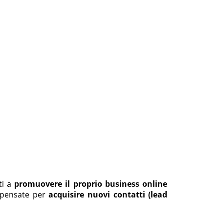
ti a
promuovere il proprio business online
pensate per
acquisire nuovi contatti
(lead