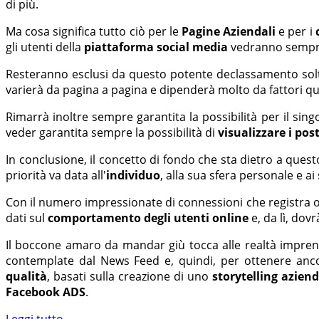
di più.
Ma cosa significa tutto ciò per le
Pagine Aziendali
e per i
gli utenti della
piattaforma social media
vedranno sempre 
Resteranno esclusi da questo potente declassamento sol
varierà da pagina a pagina e dipenderà molto da fattori qual
Rimarrà inoltre sempre garantita la possibilità per il singo
veder garantita sempre la possibilità di
visualizzare i pos
In conclusione, il concetto di fondo che sta dietro a que
priorità va data all'
individuo
, alla sua sfera personale e ai
Con il numero impressionate di connessioni che registra o
dati sul
comportamento degli utenti
online
e, da lì, dov
Il boccone amaro da mandar giù tocca alle realtà imprend
contemplate dal News Feed e, quindi, per ottenere anco
qualità
, basati sulla creazione di uno
storytelling aziend
Facebook ADS
.
Leggi tutto...