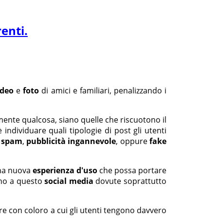
enti.
ideo
e
foto
di amici e familiari, penalizzando i
ente qualcosa, siano quelle che riscuotono il
individuare quali tipologie di post gli utenti
o
spam
,
pubblicità ingannevole
, oppure
fake
na nuova
esperienza d'uso
che possa portare
nno a questo
social media
dovute soprattutto
re con coloro a cui gli utenti tengono davvero