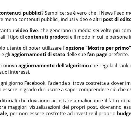
contenuti pubblici
? Semplice; se è vero che il News Feed mo
meno contenuti pubblici, inclusi video e altri
post di edit
tanto i
video live
, che generano in media sei volte più comm
i il tipo di
contenuti prodotti
e il modo in cui le persone 
lo utente di poter utilizzare l'
opzione "Mostra per primo
t
e gli
aggiornamenti di stato
delle sue
fan page
preferite.
sto nuovo
aggiornamento dell'algoritmo
che regola il ranki
 suoi interessi.
gni giorno Facebook, l'azienda si trova costretta a dover 
rà essere in grado di riuscire a saper comprendere ciò che 
itoriali che dovranno accettare a malincuore il fatto di p
ra maggiori visualizzazioni dei propri post, dovranno e
ale,
per non essere costrette ad investire il proprio
budge