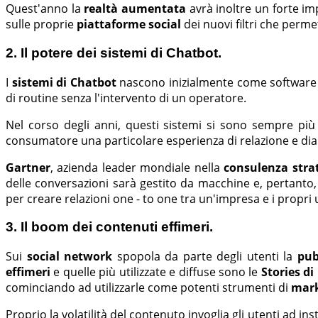
Quest'anno la
realtà aumentata
avrà inoltre un forte im
sulle proprie
piattaforme social
dei nuovi filtri che perme
2. Il potere dei sistemi di Chatbot.
I
sistemi di Chatbot
nascono inizialmente come software in
di routine senza l'intervento di un operatore.
Nel corso degli anni, questi sistemi si sono sempre più
consumatore una particolare esperienza di relazione e dia
Gartner
, azienda leader mondiale nella
consulenza stra
delle conversazioni sarà gestito da macchine e, pertanto
per creare relazioni one - to one tra un'impresa e i propri 
3. Il boom dei contenuti effimeri.
Sui
social network
spopola da parte degli utenti la
pub
effimeri
e quelle più utilizzate e diffuse sono le
Stories d
cominciando ad utilizzarle come potenti strumenti di
mark
Proprio la volatilità del contenuto invoglia gli utenti ad i