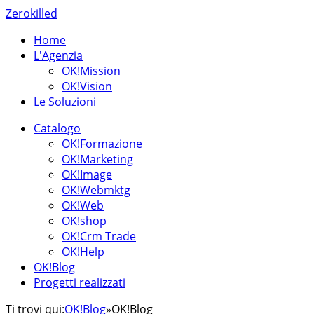
Zerokilled
Home
L'Agenzia
OK!Mission
OK!Vision
Le Soluzioni
Catalogo
OK!Formazione
OK!Marketing
OK!Image
OK!Webmktg
OK!Web
OK!shop
OK!Crm Trade
OK!Help
OK!Blog
Progetti realizzati
Ti trovi qui:
OK!Blog
»
OK!Blog