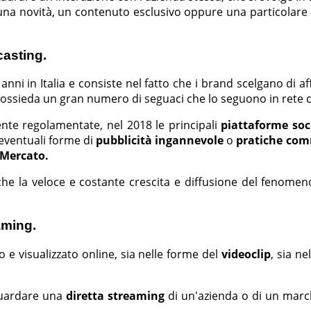
una novità, un contenuto esclusivo oppure una particolare 
casting.
anni in Italia e consiste nel fatto che i brand scelgano di af
 possieda un gran numero di seguaci che lo seguono in rete
nte regolamentate, nel 2018 le principali
piattaforme soc
 eventuali forme di
pubblicità ingannevole
o
pratiche comm
 Mercato.
nche la veloce e costante crescita e diffusione del fenome
eaming.
 e visualizzato online, sia nelle forme del
videoclip
, sia n
 guardare una
diretta streaming
di un'azienda o di un march