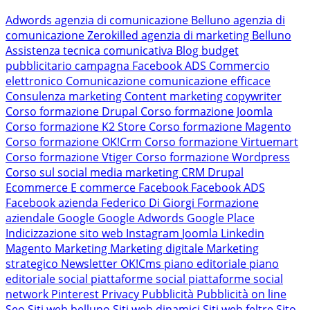
Adwords
agenzia di comunicazione Belluno
agenzia di
comunicazione Zerokilled
agenzia di marketing Belluno
Assistenza tecnica comunicativa
Blog
budget
pubblicitario
campagna Facebook ADS
Commercio
elettronico
Comunicazione
comunicazione efficace
Consulenza marketing
Content marketing
copywriter
Corso formazione Drupal
Corso formazione Joomla
Corso formazione K2 Store
Corso formazione Magento
Corso formazione OK!Crm
Corso formazione Virtuemart
Corso formazione Vtiger
Corso formazione Wordpress
Corso sul social media marketing
CRM
Drupal
Ecommerce
E commerce
Facebook
Facebook ADS
Facebook azienda
Federico Di Giorgi
Formazione
aziendale
Google
Google Adwords
Google Place
Indicizzazione sito web
Instagram
Joomla
Linkedin
Magento
Marketing
Marketing digitale
Marketing
strategico
Newsletter
OK!Cms
piano editoriale
piano
editoriale social
piattaforme social
piattaforme social
network
Pinterest
Privacy
Pubblicità
Pubblicità on line
Seo
Siti web belluno
Siti web dinamici
Siti web feltre
Sito