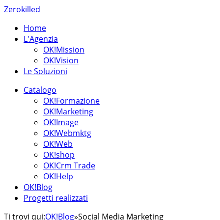
Zerokilled
Home
L'Agenzia
OK!Mission
OK!Vision
Le Soluzioni
Catalogo
OK!Formazione
OK!Marketing
OK!Image
OK!Webmktg
OK!Web
OK!shop
OK!Crm Trade
OK!Help
OK!Blog
Progetti realizzati
Ti trovi qui:
OK!Blog
»
Social Media Marketing