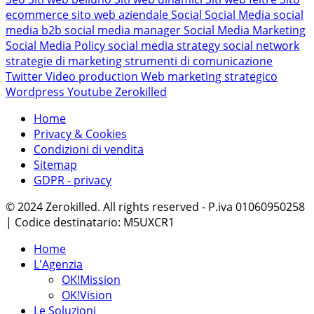
ecommerce
sito web aziendale
Social
Social Media
social
media b2b
social media manager
Social Media Marketing
Social Media Policy
social media strategy
social network
strategie di marketing
strumenti di comunicazione
Twitter
Video production
Web marketing strategico
Wordpress
Youtube
Zerokilled
Home
Privacy & Cookies
Condizioni di vendita
Sitemap
GDPR - privacy
© 2024 Zerokilled. All rights reserved - P.iva 01060950258
| Codice destinatario: M5UXCR1
Home
L'Agenzia
OK!Mission
OK!Vision
Le Soluzioni