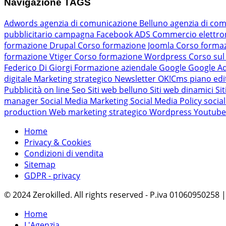
Navigazione TAGS
Adwords
agenzia di comunicazione Belluno
agenzia di com
pubblicitario
campagna Facebook ADS
Commercio elettro
formazione Drupal
Corso formazione Joomla
Corso forma
formazione Vtiger
Corso formazione Wordpress
Corso sul
Federico Di Giorgi
Formazione aziendale
Google
Google A
digitale
Marketing strategico
Newsletter
OK!Cms
piano edi
Pubblicità on line
Seo
Siti web belluno
Siti web dinamici
Si
manager
Social Media Marketing
Social Media Policy
socia
production
Web marketing strategico
Wordpress
Youtub
Home
Privacy & Cookies
Condizioni di vendita
Sitemap
GDPR - privacy
© 2024 Zerokilled. All rights reserved - P.iva 01060950258
Home
L'Agenzia