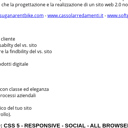
che la progettazione e la realizzazione di un sito web 2.0 
suganarentbike.com
-
www.cassolarredamenti.it
-
www.softp
 cliente
bilty del vs. sito
la findbility del vs. sito
dotti digitale
o con classe ed eleganza
processi aziendali
ico del tuo sito
ollo).
 CSS 5 - RESPONSIVE - SOCIAL - ALL BROWSE