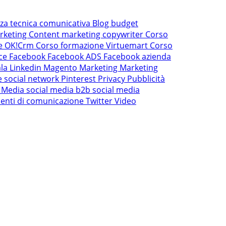
nza tecnica comunicativa
Blog
budget
rketing
Content marketing
copywriter
Corso
ne OK!Crm
Corso formazione Virtuemart
Corso
ce
Facebook
Facebook ADS
Facebook azienda
mla
Linkedin
Magento
Marketing
Marketing
e social network
Pinterest
Privacy
Pubblicità
l Media
social media b2b
social media
enti di comunicazione
Twitter
Video