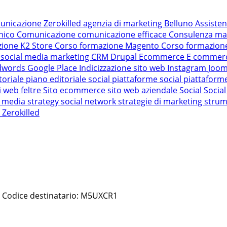
unicazione Zerokilled
agenzia di marketing Belluno
Assiste
nico
Comunicazione
comunicazione efficace
Consulenza ma
zione K2 Store
Corso formazione Magento
Corso formazio
 social media marketing
CRM
Drupal
Ecommerce
E commer
dwords
Google Place
Indicizzazione sito web
Instagram
Joo
toriale
piano editoriale social
piattaforme social
piattaform
ti web feltre
Sito ecommerce
sito web aziendale
Social
Socia
l media strategy
social network
strategie di marketing
strum
e
Zerokilled
 | Codice destinatario: M5UXCR1