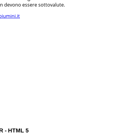
non devono essere sottovalute.
iumini.it
R - HTML 5