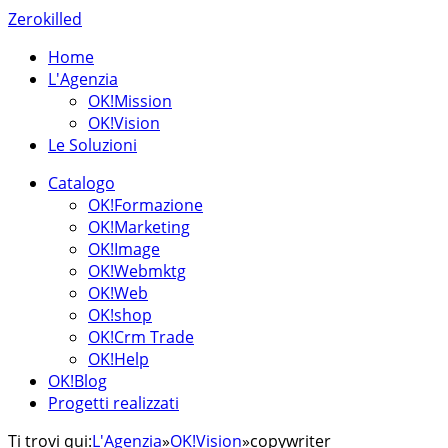
Zerokilled
Home
L'Agenzia
OK!Mission
OK!Vision
Le Soluzioni
Catalogo
OK!Formazione
OK!Marketing
OK!Image
OK!Webmktg
OK!Web
OK!shop
OK!Crm Trade
OK!Help
OK!Blog
Progetti realizzati
Ti trovi qui:
L'Agenzia
»
OK!Vision
»
copywriter