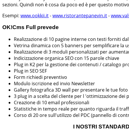
sezioni. Quindi non è cosa da poco ed è per questo motivo 
Esempi:
www.ookkii.it
-
www.ristorantepanevin.it
-
www.val
OK!Cms Full prevede
Realizzazione di 10 pagine interne con testi forniti dal
Vetrina dinamica con 5 banners per semplificare la usa
Realizzazione di 3 moduli personalizzati per aumentare 
Indicizzazione organica SEO con 15 parole chiave
Plug in K2 per la gestione dei contenuti / catalogo pro
Plug in SEO SEF
Form richiedi preventivo
Modulo iscrizione ed invio Newsletter
Gallery fotografica 3D wall per presentare le tue fot
3 plug in a scelta del cliente per l 'ottimizzazione dei 
Creazione di 10 email professionali
Statistiche in tempo reale per quanto riguarda il traff
Corso di 20 ore sull'utilizzo del PDC (pannello di contr
I NOSTRI STANDARD: