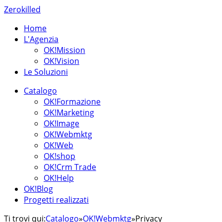
Zerokilled
Home
L'Agenzia
OK!Mission
OK!Vision
Le Soluzioni
Catalogo
OK!Formazione
OK!Marketing
OK!Image
OK!Webmktg
OK!Web
OK!shop
OK!Crm Trade
OK!Help
OK!Blog
Progetti realizzati
Ti trovi qui:
Catalogo
»
OK!Webmktg
»
Privacy