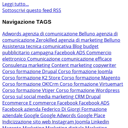
Leggi tutto...
Sottoscrivi questo feed RSS
Navigazione TAGS
Adwords
agenzia di comunicazione Belluno
agenzia di
comunicazione Zerokilled
agenzia di marketing Belluno
Assistenza tecnica comunicativa
Blog
budget
pubblicitario
campagna Facebook ADS
Commercio
elettronico
Comunicazione
comunicazione efficace
Consulenza marketing
Content marketing
copywriter
Corso formazione Drupal
Corso formazione Joomla
Corso formazione K2 Store
Corso formazione Magento
Corso formazione OK!Crm
Corso formazione Virtuemart
Corso formazione Vtiger
Corso formazione Wordpress
Corso sul social media marketing
CRM
Drupal
Ecommerce
E commerce
Facebook
Facebook ADS
Facebook azienda
Federico Di Giorgi
Formazione
aziendale
Google
Google Adwords
Google Place
Indicizzazione sito web
Instagram
Joomla
Linkedin
Magento
Marketing
Marketing digitale
Marketing