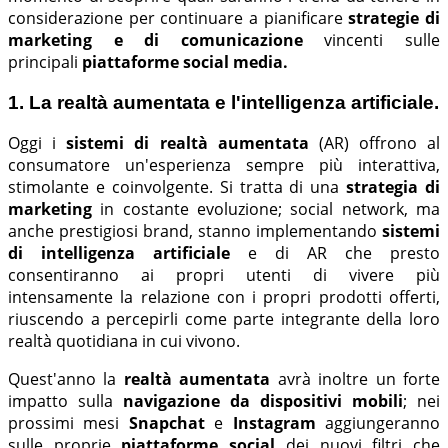
considerazione per continuare a pianificare
strategie di
marketing e di comunicazione
vincenti sulle
principali
piattaforme social media.
1. La realtà aumentata e l'intelligenza artificiale.
Oggi i
sistemi di realtà aumentata
(AR) offrono al
consumatore un'esperienza sempre più interattiva,
stimolante e coinvolgente. Si tratta di una
strategia di
marketing
in costante evoluzione; social network, ma
anche prestigiosi brand, stanno implementando
sistemi
di intelligenza artificiale
e di AR che presto
consentiranno ai propri utenti di vivere più
intensamente la relazione con i propri prodotti offerti,
riuscendo a percepirli come parte integrante della loro
realtà quotidiana in cui vivono.
Quest'anno la
realtà aumentata
avrà inoltre un forte
impatto sulla
navigazione da dispositivi mobili
; nei
prossimi mesi
Snapchat
e
Instagram
aggiungeranno
sulle proprie
piattaforme social
dei nuovi filtri che