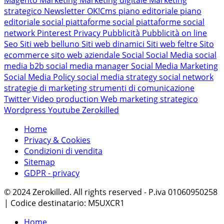
strategico
Newsletter
OK!Cms
piano editoriale
piano
editoriale social
piattaforme social
piattaforme social
network
Pinterest
Privacy
Pubblicità
Pubblicità on line
Seo
Siti web belluno
Siti web dinamici
Siti web feltre
Sito
ecommerce
sito web aziendale
Social
Social Media
social
media b2b
social media manager
Social Media Marketing
Social Media Policy
social media strategy
social network
strategie di marketing
strumenti di comunicazione
Twitter
Video production
Web marketing strategico
Wordpress
Youtube
Zerokilled
Home
Privacy & Cookies
Condizioni di vendita
Sitemap
GDPR - privacy
© 2024 Zerokilled. All rights reserved - P.iva 01060950258
| Codice destinatario: M5UXCR1
Home