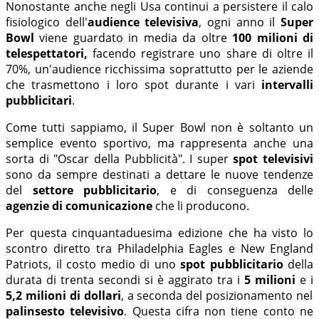
Nonostante anche negli Usa continui a persistere il calo
fisiologico dell'
audience televisiva
, ogni anno il
Super
Bowl
viene guardato in media da oltre
100 milioni di
telespettatori,
facendo registrare uno share di oltre il
70%, un'audience ricchissima soprattutto per le aziende
che trasmettono i loro spot durante i vari
intervalli
pubblicitari
.
Come tutti sappiamo, il Super Bowl non è soltanto un
semplice evento sportivo, ma rappresenta anche una
sorta di "Oscar della Pubblicità". I super
spot televisivi
sono da sempre destinati a dettare le nuove tendenze
del
settore pubblicitario
, e di conseguenza delle
agenzie di comunicazione
che li producono.
Per questa cinquantaduesima edizione che ha visto lo
scontro diretto tra Philadelphia Eagles e New England
Patriots, il costo medio di uno
spot pubblicitario
della
durata di trenta secondi si è aggirato tra i
5 milioni
e i
5,2 milioni di dollari
, a seconda del posizionamento nel
palinsesto televisivo
. Questa cifra non tiene conto ne