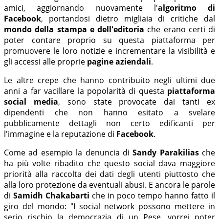
amici, aggiornando nuovamente l'
algoritmo di
Facebook
, portandosi dietro migliaia di critiche dal
mondo della stampa e dell'editoria
che erano certi di
poter contare proprio su questa piattaforma per
promuovere le loro notizie e incrementare la visibilità e
gli accessi alle proprie
pagine aziendali
.
Le altre crepe che hanno contribuito negli ultimi due
anni a far vacillare la popolarità di questa
piattaforma
social media
, sono state provocate dai tanti ex
dipendenti che non hanno esitato a svelare
pubblicamente dettagli non certo edificanti per
l'immagine e la reputazione di
Facebook
.
Come ad esempio la denuncia di
Sandy Parakilias
che
ha più volte ribadito che questo social dava maggiore
priorità alla raccolta dei dati degli utenti piuttosto che
alla loro protezione da eventuali abusi. E ancora le parole
di
Samidh Chakabarti
che in poco tempo hanno fatto il
giro del mondo: "I social network possono mettere in
serio rischio la democrazia di un Pese, vorrei poter