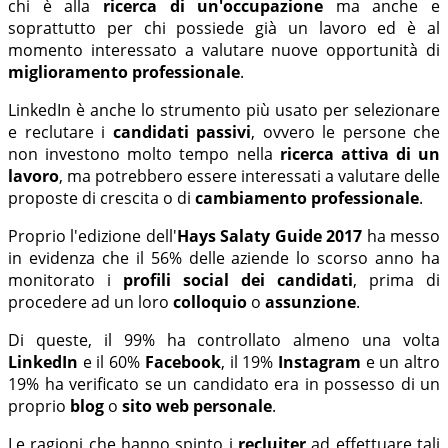
chi è alla
ricerca di un'occupazione
ma anche e
soprattutto per chi possiede già un lavoro ed è al
momento interessato a valutare nuove opportunità di
miglioramento professionale
.
LinkedIn è anche lo strumento più usato per selezionare
e reclutare i
candidati passivi
, ovvero le persone che
non investono molto tempo nella
ricerca attiva di un
lavoro
, ma potrebbero essere interessati a valutare delle
proposte di crescita o di
cambiamento professionale
.
Proprio l'edizione dell'
Hays Salaty Guide 2017
ha messo
in evidenza che il 56% delle aziende lo scorso anno ha
monitorato i
profili social dei candidati
, prima di
procedere ad un loro
colloquio
o
assunzione
.
Di queste, il 99% ha controllato almeno una volta
LinkedIn
e il 60%
Facebook
, il 19%
Instagram
e un altro
19% ha verificato se un candidato era in possesso di un
proprio
blog
o
sito web personale
.
Le ragioni che hanno spinto i
recluiter
ad effettuare tali