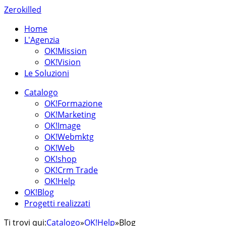
Zerokilled
Home
L'Agenzia
OK!Mission
OK!Vision
Le Soluzioni
Catalogo
OK!Formazione
OK!Marketing
OK!Image
OK!Webmktg
OK!Web
OK!shop
OK!Crm Trade
OK!Help
OK!Blog
Progetti realizzati
Ti trovi qui:
Catalogo
»
OK!Help
»
Blog