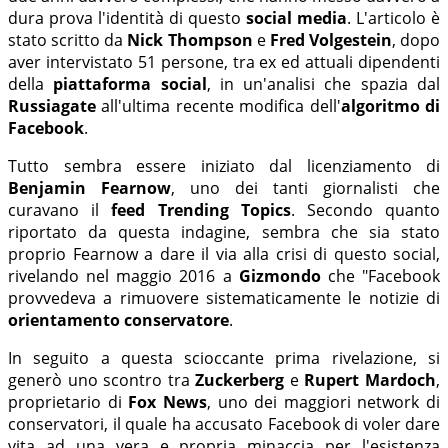
dura prova l'identità di questo
social media
. L'articolo è
stato scritto da
Nick Thompson
e
Fred Volgestein
, dopo
aver intervistato 51 persone, tra ex ed attuali dipendenti
della
piattaforma social
, in un'analisi che spazia dal
Russiagate
all'ultima recente modifica dell'
algoritmo di
Facebook
.
Tutto sembra essere iniziato dal licenziamento di
Benjamin Fearnow
, uno dei tanti giornalisti che
curavano il
feed Trending Topics
. Secondo quanto
riportato da questa indagine, sembra che sia stato
proprio Fearnow a dare il via alla crisi di questo social,
rivelando nel maggio 2016 a
Gizmondo
che "Facebook
provvedeva a rimuovere sistematicamente le notizie di
orientamento conservatore
.
In seguito a questa scioccante prima rivelazione, si
generò uno scontro tra
Zuckerberg
e
Rupert Mardoch
,
proprietario di
Fox News
, uno dei maggiori network di
conservatori, il quale ha accusato Facebook di voler dare
vita ad una vera e propria minaccia per l'esistenza