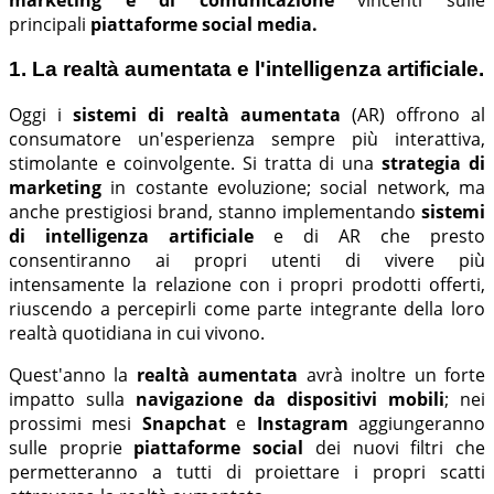
marketing e di comunicazione
vincenti sulle
principali
piattaforme social media.
1. La realtà aumentata e l'intelligenza artificiale.
Oggi i
sistemi di realtà aumentata
(AR) offrono al
consumatore un'esperienza sempre più interattiva,
stimolante e coinvolgente. Si tratta di una
strategia di
marketing
in costante evoluzione; social network, ma
anche prestigiosi brand, stanno implementando
sistemi
di intelligenza artificiale
e di AR che presto
consentiranno ai propri utenti di vivere più
intensamente la relazione con i propri prodotti offerti,
riuscendo a percepirli come parte integrante della loro
realtà quotidiana in cui vivono.
Quest'anno la
realtà aumentata
avrà inoltre un forte
impatto sulla
navigazione da dispositivi mobili
; nei
prossimi mesi
Snapchat
e
Instagram
aggiungeranno
sulle proprie
piattaforme social
dei nuovi filtri che
permetteranno a tutti di proiettare i propri scatti