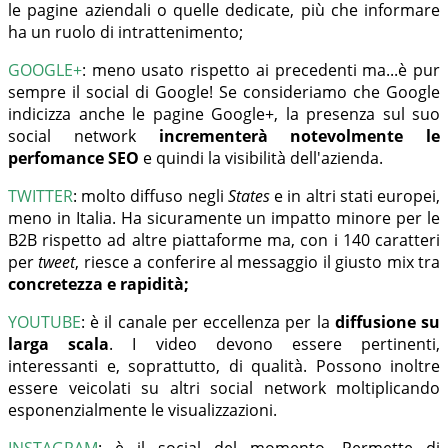
le pagine aziendali o quelle dedicate, più che informare
ha un ruolo di intrattenimento;
GOOGLE+
:
meno usato rispetto ai precedenti ma...è pur
sempre il social di Google! Se consideriamo che Google
indicizza anche le pagine Google+, la presenza sul suo
social network
incrementerà notevolmente le
perfomance SEO
e quindi la visibilità dell'azienda.
TWITTER
:
molto diffuso negli
States
e in altri stati europei,
meno in Italia. Ha sicuramente un impatto minore per le
B2B rispetto ad altre piattaforme ma, con i 140 caratteri
per
tweet
, riesce a conferire al messaggio il giusto mix tra
concretezza e rapidità;
YOUTUBE
:
è il canale per eccellenza per la
diffusione su
larga scala
. I video devono essere pertinenti,
interessanti e, soprattutto, di qualità. Possono inoltre
essere veicolati su altri social network moltiplicando
esponenzialmente le visualizzazioni.
INSTAGRAM
:
è il social del momento. Permette di