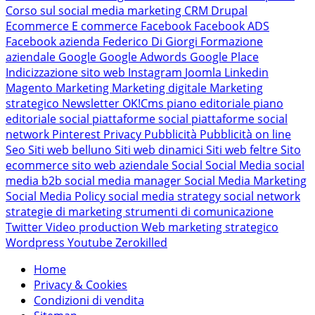
Corso sul social media marketing
CRM
Drupal
Ecommerce
E commerce
Facebook
Facebook ADS
Facebook azienda
Federico Di Giorgi
Formazione
aziendale
Google
Google Adwords
Google Place
Indicizzazione sito web
Instagram
Joomla
Linkedin
Magento
Marketing
Marketing digitale
Marketing
strategico
Newsletter
OK!Cms
piano editoriale
piano
editoriale social
piattaforme social
piattaforme social
network
Pinterest
Privacy
Pubblicità
Pubblicità on line
Seo
Siti web belluno
Siti web dinamici
Siti web feltre
Sito
ecommerce
sito web aziendale
Social
Social Media
social
media b2b
social media manager
Social Media Marketing
Social Media Policy
social media strategy
social network
strategie di marketing
strumenti di comunicazione
Twitter
Video production
Web marketing strategico
Wordpress
Youtube
Zerokilled
Home
Privacy & Cookies
Condizioni di vendita