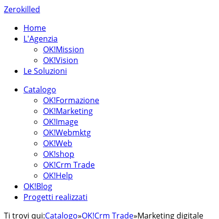
Zerokilled
Home
L'Agenzia
OK!Mission
OK!Vision
Le Soluzioni
Catalogo
OK!Formazione
OK!Marketing
OK!Image
OK!Webmktg
OK!Web
OK!shop
OK!Crm Trade
OK!Help
OK!Blog
Progetti realizzati
Ti trovi qui:
Catalogo
»
OK!Crm Trade
»
Marketing digitale