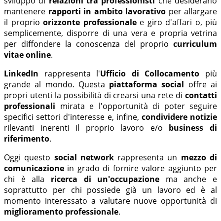
sviluppo di
relazioni tra professionisti
che desiderano
mantenere
rapporti in ambito lavorativo
per allargare
il proprio
orizzonte professionale
e giro d'affari o, più
semplicemente, disporre di una vera e propria vetrina
per diffondere la conoscenza del proprio
curriculum
vitae online
.
LinkedIn
rappresenta l'
Ufficio di Collocamento
più
grande al mondo. Questa
piattaforma social
offre ai
propri utenti la possibilità di crearsi una rete di
contatti
professionali
mirata e l'opportunità di poter seguire
specifici settori d'interesse e, infine,
condividere notizie
rilevanti inerenti il proprio lavoro e/o
business di
riferimento
.
Oggi questo
social network
rappresenta un
mezzo di
comunicazione
in grado di fornire valore aggiunto per
chi è alla
ricerca di un'occupazione
ma anche e
soprattutto per chi possiede già un lavoro ed è al
momento interessato a valutare nuove opportunità di
miglioramento professionale
.