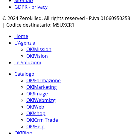
Sitemap
GDPR - privacy
© 2024 Zerokilled. All rights reserved - P.iva 01060950258
| Codice destinatario: M5UXCR1
Home
L'Agenzia
OK!Mission
OK!Vision
Le Soluzioni
Catalogo
OK!Formazione
OK!Marketing
OK!Image
OK!Webmktg
OK!Web
OK!shop
OK!Crm Trade
OK!Help
OK!Blog