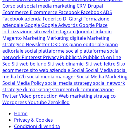
Corso sul social media marketing
CRM
Drupal
Ecommerce
E commerce
Facebook
Facebook ADS
Facebook azienda
Federico Di Giorgi
Formazione
aziendale
Google
Google Adwords
Google Place
Indicizzazione sito web
Instagram
Joomla
Linkedin
Magento
Marketing
Marketing digitale
Marketing
strategico
Newsletter
OK!Cms
piano editoriale
piano
editoriale social
piattaforme social
piattaforme social
network
Pinterest
Privacy
Pubblicità
Pubblicità on line
Seo
Siti web belluno
Siti web dinamici
Siti web feltre
Sito
ecommerce
sito web aziendale
Social
Social Media
social
media b2b
social media manager
Social Media Marketing
Social Media Policy
social media strategy
social network
strategie di marketing
strumenti di comunicazione
Twitter
Video production
Web marketing strategico
Wordpress
Youtube
Zerokilled
Home
Privacy & Cookies
Condizioni di vendita