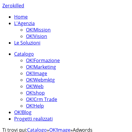
Zerokilled
Home
L'Agenzia
OK!Mission
OK!Vision
Le Soluzioni
Catalogo
OK!Formazione
OK!Marketing
OK!Image
OK!Webmktg
OK!Web
OK!shop
OK!Crm Trade
OK!Help
OK!Blog
Progetti realizzati
Ti trovi qui:
Catalogo
»
OK!Image
»
Adwords