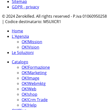
Sitemap
GDPR - privacy
© 2024 Zerokilled. All rights reserved - P.iva 01060950258
| Codice destinatario: M5UXCR1
Home
L'Agenzia
OK!Mission
OK!Vision
Le Soluzioni
Catalogo
OK!Formazione
OK!Marketing
OK!Image
OK!Webmktg
OK!Web
OK!shop
OK!Crm Trade
OK!Help