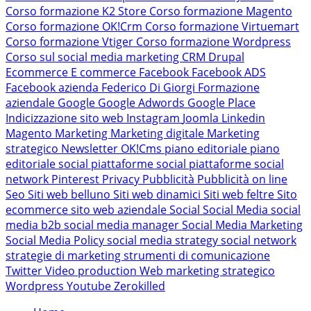
Corso formazione K2 Store
Corso formazione Magento
Corso formazione OK!Crm
Corso formazione Virtuemart
Corso formazione Vtiger
Corso formazione Wordpress
Corso sul social media marketing
CRM
Drupal
Ecommerce
E commerce
Facebook
Facebook ADS
Facebook azienda
Federico Di Giorgi
Formazione
aziendale
Google
Google Adwords
Google Place
Indicizzazione sito web
Instagram
Joomla
Linkedin
Magento
Marketing
Marketing digitale
Marketing
strategico
Newsletter
OK!Cms
piano editoriale
piano
editoriale social
piattaforme social
piattaforme social
network
Pinterest
Privacy
Pubblicità
Pubblicità on line
Seo
Siti web belluno
Siti web dinamici
Siti web feltre
Sito
ecommerce
sito web aziendale
Social
Social Media
social
media b2b
social media manager
Social Media Marketing
Social Media Policy
social media strategy
social network
strategie di marketing
strumenti di comunicazione
Twitter
Video production
Web marketing strategico
Wordpress
Youtube
Zerokilled