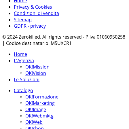
Home
Privacy & Cookies
Condizioni di vendita
Sitemap
GDPR - privacy
© 2024 Zerokilled. All rights reserved - P.iva 01060950258
| Codice destinatario: M5UXCR1
Home
L'Agenzia
OK!Mission
OK!Vision
Le Soluzioni
Catalogo
OK!Formazione
OK!Marketing
OK!Image
OK!Webmktg
OK!Web
OK!shop