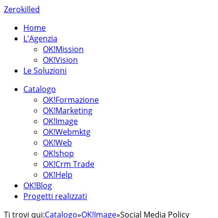
Zerokilled
Home
L'Agenzia
OK!Mission
OK!Vision
Le Soluzioni
Catalogo
OK!Formazione
OK!Marketing
OK!Image
OK!Webmktg
OK!Web
OK!shop
OK!Crm Trade
OK!Help
OK!Blog
Progetti realizzati
Ti trovi qui:
Catalogo
»
OK!Image
»
Social Media Policy