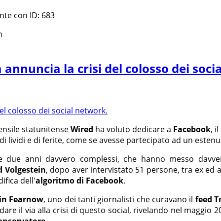
ente con ID: 683
n
annuncia la crisi del colosso dei soci
mensile statunitense
Wired
ha voluto dedicare a
Facebook
, i
di lividi e di ferite, come se avesse partecipato ad un este
e due anni davvero complessi, che hanno messo davver
d Volgestein
, dopo aver intervistato 51 persone, tra ex ed 
fica dell'
algoritmo di Facebook
.
in Fearnow
, uno dei tanti giornalisti che curavano il
feed T
re il via alla crisi di questo social, rivelando nel maggio 
onservatore
.