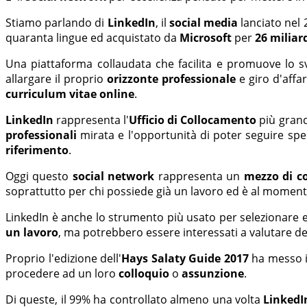
Stiamo parlando di
LinkedIn
, il
social media
lanciato nel 
quaranta lingue ed acquistato da
Microsoft
per
26 miliard
Una piattaforma collaudata che facilita e promuove lo s
allargare il proprio
orizzonte professionale
e giro d'affa
curriculum vitae online
.
LinkedIn
rappresenta l'
Ufficio di Collocamento
più gran
professionali
mirata e l'opportunità di poter seguire speci
riferimento
.
Oggi questo
social network
rappresenta un
mezzo di c
soprattutto per chi possiede già un lavoro ed è al momen
LinkedIn è anche lo strumento più usato per selezionare e
un lavoro
, ma potrebbero essere interessati a valutare de
Proprio l'edizione dell'
Hays Salaty Guide 2017
ha messo i
procedere ad un loro
colloquio
o
assunzione
.
Di queste, il 99% ha controllato almeno una volta
LinkedI