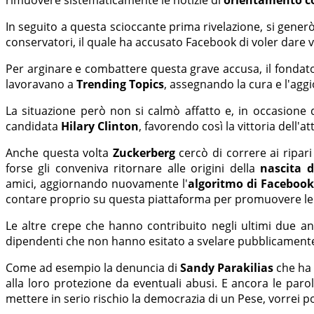
In seguito a questa scioccante prima rivelazione, si gene
conservatori, il quale ha accusato Facebook di voler dare v
Per arginare e combattere questa grave accusa, il fondator
lavoravano a
Trending Topics
, assegnando la cura e l'ag
La situazione però non si calmò affatto e, in occasione 
candidata
Hilary Clinton
, favorendo così la vittoria dell'a
Anche questa volta
Zuckerberg
cercò di correre ai ripar
forse gli conveniva ritornare alle origini della
nascita 
amici, aggiornando nuovamente l'
algoritmo di Faceboo
contare proprio su questa piattaforma per promuovere le lor
Le altre crepe che hanno contribuito negli ultimi due ann
dipendenti che non hanno esitato a svelare pubblicamente 
Come ad esempio la denuncia di
Sandy Parakilias
che ha 
alla loro protezione da eventuali abusi. E ancora le paro
mettere in serio rischio la democrazia di un Pese, vorrei po