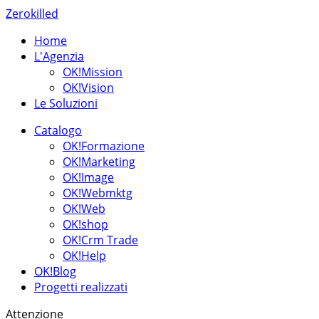
Zerokilled
Home
L'Agenzia
OK!Mission
OK!Vision
Le Soluzioni
Catalogo
OK!Formazione
OK!Marketing
OK!Image
OK!Webmktg
OK!Web
OK!shop
OK!Crm Trade
OK!Help
OK!Blog
Progetti realizzati
Attenzione