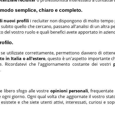
n modo semplice, chiaro e completo.
i nuovi profili
i recluiter non dispongono di molto tempo p
ubito quello che cercano, passano all'analisi di un altra pe
nto del vostro ruolo e quali benefici avete apportato in azien
ofilo.
, se utilizzate correttamente, permettono davvero di otte
o in Italia o all'estero
, questo è un'aspetto importante ch
le. Ricordatevi che l'aggiornamento costante dei vostri
.
e libero sfogo alle vostre
opinioni personali
, frequentate 
ogni giorno. Ogni qual volta che aggiornate il vostro stato
esistete e che siete utenti attivi, interessati, curiosi e s