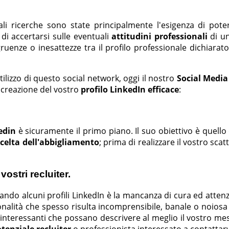
li ricerche sono state principalmente l'esigenza di pote
à di accertarsi sulle eventuali
attitudini professionali
di un
ngruenze o inesattezze tra il profilo professionale dichiarato
tilizzo di questo social network, oggi il nostro
Social Medi
 creazione del vostro
profilo LinkedIn efficace
:
edin
è sicuramente il primo piano. Il suo obiettivo è quello d
scelta dell'abbigliamento
; prima di realizzare il vostro sca
vostri recluiter.
tando alcuni profili LinkedIn è la mancanza di cura ed attenz
onalità che spesso risulta incomprensibile, banale o noiosa n
nteressanti che possano descrivere al meglio il vostro mest
tenziale recluiter
o professionista interessato a contattarv