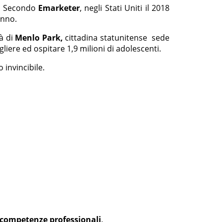
a. Secondo
Emarketer
, negli Stati Uniti il 2018
anno.
tà di
Menlo Park,
cittadina statunitense sede
liere ed ospitare 1,9 milioni di adolescenti.
 invincibile.
competenze professionali
.