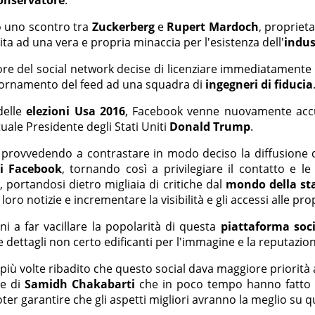
rò uno scontro tra
Zuckerberg
e
Rupert Mardoch
, proprieta
ita ad una vera e propria minaccia per l'esistenza dell'
indus
e del social network decise di licenziare immediatamente tut
giornamento del feed ad una squadra di
ingegneri di fiducia
delle
elezioni Usa 2016
, Facebook venne nuovamente accu
ttuale Presidente degli Stati Uniti
Donald Trump
.
i provvedendo a contrastare in modo deciso la diffusione 
di Facebook
, tornando così a privilegiare il contatto e le
k
, portandosi dietro migliaia di critiche dal
mondo della sta
o notizie e incrementare la visibilità e gli accessi alle pro
i a far vacillare la popolarità di questa
piattaforma soc
dettagli non certo edificanti per l'immagine e la reputazio
più volte ribadito che questo social dava maggiore priorità al
le di
Samidh Chakabarti
che in poco tempo hanno fatto i
ter garantire che gli aspetti migliori avranno la meglio su qu