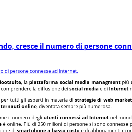
mondo, cresce il numero di persone con
Hootsuite
, la
piattaforma social media managment
più u
a comprendere la diffusione dei
social media
e di
Internet
n
er tutti gli esperti in materia di
strategie di web market
nternauti online
, diventata sempre più numerosa.
come il numero degli
utenti connessi ad Internet
nel mondo
e
è online. Più di 250 milioni di persone si sono connesse p
sione di
smartphone a basso costo
e di abbonamenti econ