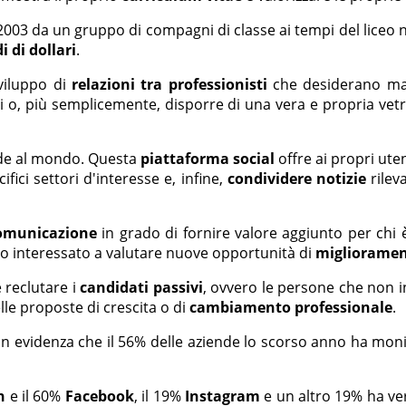
2003 da un gruppo di compagni di classe ai tempi del liceo 
i di dollari
.
viluppo di
relazioni tra professionisti
che desiderano m
ri o, più semplicemente, disporre di una vera e propria vet
de al mondo. Questa
piattaforma social
offre ai propri uten
fici settori d'interesse e, infine,
condividere notizie
rilev
omunicazione
in grado di fornire valore aggiunto per chi 
to interessato a valutare nuove opportunità di
miglioramen
 reclutare i
candidati passivi
, ovvero le persone che non 
lle proposte di crescita o di
cambiamento professionale
.
n evidenza che il 56% delle aziende lo scorso anno ha moni
n
e il 60%
Facebook
, il 19%
Instagram
e un altro 19% ha ver