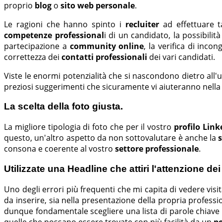
proprio
blog
o
sito web personale
.
Le ragioni che hanno spinto i
recluiter
ad effettuare ta
competenze professional
i di un candidato, la possibilit
partecipazione a
community online
, la verifica di inco
correttezza dei
contatti professionali
dei vari candidati.
Viste le enormi potenzialità che si nascondono dietro all'u
preziosi suggerimenti che sicuramente vi aiuteranno nella
La scelta della foto giusta.
La migliore tipologia di foto che per il vostro
profilo Link
questo, un'altro aspetto da non sottovalutare è anche la
consona e coerente al vostro
settore professionale
.
Utilizzate una Headline che attiri l'attenzione dei 
Uno degli errori più frequenti che mi capita di vedere visi
da inserire, sia nella presentazione della propria professi
dunque fondamentale scegliere una lista di parole chiave i
quelle che possano essere trovate con più facilità da un
po