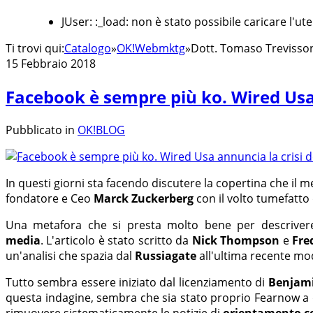
JUser: :_load: non è stato possibile caricare l'ut
Ti trovi qui:
Catalogo
»
OK!Webmktg
»
Dott. Tomaso Trevisso
15 Febbraio 2018
Facebook è sempre più ko. Wired Usa 
Pubblicato in
OK!BLOG
In questi giorni sta facendo discutere la copertina che il 
fondatore e Ceo
Marck Zuckerberg
con il volto tumefatto 
Una metafora che si presta molto bene per descriver
media
. L'articolo è stato scritto da
Nick Thompson
e
Fre
un'analisi che spazia dal
Russiagate
all'ultima recente modi
Tutto sembra essere iniziato dal licenziamento di
Benjam
questa indagine, sembra che sia stato proprio Fearnow a da
rimuovere sistematicamente le notizie di
orientamento c