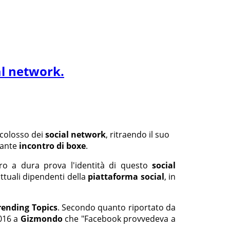
al network.
l colosso dei
social network
, ritraendo il suo
nuante
incontro di boxe
.
o a dura prova l'identità di questo
social
attuali dipendenti della
piattaforma social
, in
rending Topics
. Secondo quanto riportato da
2016 a
Gizmondo
che "Facebook provvedeva a