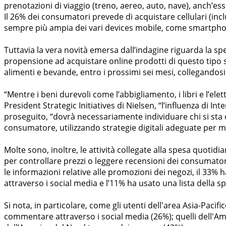
prenotazioni di viaggio (treno, aereo, auto, nave), anch’es
Il 26% dei consumatori prevede di acquistare cellulari (incl
sempre più ampia dei vari devices mobile, come smartphone
Tuttavia la vera novità emersa dall’indagine riguarda la s
propensione ad acquistare online prodotti di questo tipo 
alimenti e bevande, entro i prossimi sei mesi, collegandos
“Mentre i beni durevoli come l’abbigliamento, i libri e l’ele
President Strategic Initiatives di Nielsen, “l’influenza di I
proseguito, “dovrà necessariamente individuare chi si sta c
consumatore, utilizzando strategie digitali adeguate per mi
Molte sono, inoltre, le attività collegate alla spesa quotidia
per controllare prezzi o leggere recensioni dei consumatori
le informazioni relative alle promozioni dei negozi, il 33% 
attraverso i social media e l’11% ha usato una lista della sp
Si nota, in particolare, come gli utenti dell'area Asia-Paci
commentare attraverso i social media (26%); quelli dell'Ame