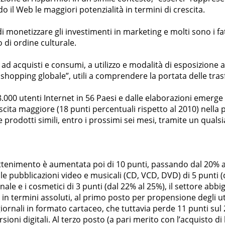
 il Web le maggiori potenzialità in termini di crescita.
 monetizzare gli investimenti in marketing e molti sono i fatto
 di ordine culturale.
e ad acquisti e consumi, a utilizzo e modalità di esposizione a
 shopping globale”, utili a comprendere la portata delle tras
e 28.000 utenti Internet in 56 Paesi e dalle elaborazioni emer
cita maggiore (18 punti percentuali rispetto al 2010) nella 
are prodotti simili, entro i prossimi sei mesi, tramite un qual
ntrattenimento è aumentata poi di 10 punti, passando dal 20%
 le pubblicazioni video e musicali (CD, VCD, DVD) di 5 punti 
nale e i cosmetici di 3 punti (dal 22% al 25%), il settore abb
termini assoluti, al primo posto per propensione degli ute
te/giornali in formato cartaceo, che tuttavia perde 11 punti 
ioni digitali. Al terzo posto (a pari merito con l’acquisto di 