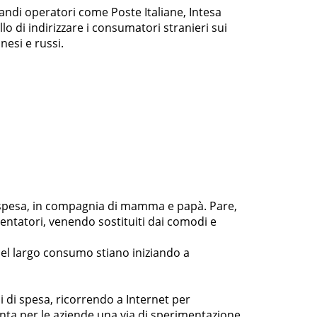
andi operatori come Poste Italiane, Intesa
o di indirizzare i consumatori stranieri sui
nesi e russi.
a spesa, in compagnia di mamma e papà. Pare,
entatori, venendo sostituiti dai comodi e
del largo consumo stiano iniziando a
 di spesa, ricorrendo a Internet per
senta per le aziende una via di sperimentazione