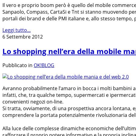
Il vero e proprio boom però è quello del mobile commerce, 
Sanpaolo, Compass, CartaSi e Tnt si stanno muovendo per mig
portali dei brand e delle PMI italiane e, allo stesso tempo, pe
Leggi tutto...
6 Settembre 2012
Lo shopping nell’era della mobile ma
Pubblicato in
OK!BLOG
Avranno probabilmente l’amaro in bocca i molti bambini ab
infatti, che, tra qualche tempo, supermercati e ipermerca
convenienti negozi on-line.
Si tratta, ovviamente, di una prospettiva ancora lontana, 
comprendere la portata potenzialmente rivoluzionaria della 
Alla luce delle complesse dinamiche economiche dell’ultimo
rafforzare il proprio potere informativo e la propria incli