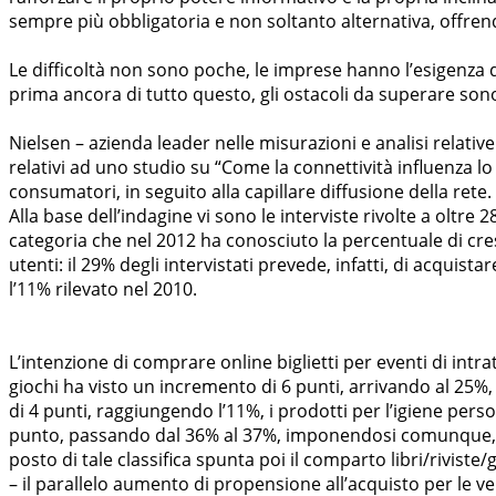
sempre più obbligatoria e non soltanto alternativa, offrendo
Le difficoltà non sono poche, le imprese hanno l’esigenza di
prima ancora di tutto questo, gli ostacoli da superare sono
Nielsen – azienda leader nelle misurazioni e analisi relativ
relativi ad uno studio su “Come la connettività influenza lo
consumatori, in seguito alla capillare diffusione della rete.
Alla base dell’indagine vi sono le interviste rivolte a oltr
categoria che nel 2012 ha conosciuto la percentuale di cres
utenti: il 29% degli intervistati prevede, infatti, di acquist
l’11% rilevato nel 2010.
L’intenzione di comprare online biglietti per eventi di i
giochi ha visto un incremento di 6 punti, arrivando al 25%,
di 4 punti, raggiungendo l’11%, i prodotti per l’igiene perso
punto, passando dal 36% al 37%, imponendosi comunque, in 
posto di tale classifica spunta poi il comparto libri/rivis
– il parallelo aumento di propensione all’acquisto per le vers