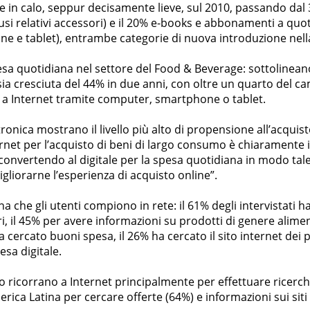
se in calo, seppur decisamente lieve, sul 2010, passando dal
usi relativi accessori) e il 20% e-books e abbonamenti a quoti
 e tablet), entrambe categorie di nuova introduzione nella
pesa quotidiana nel settore del Food & Beverage: sottolinean
sia cresciuta del 44% in due anni, con oltre un quarto del
i a Internet tramite computer, smartphone o tablet.
ttronica mostrano il livello più alto di propensione all’acqui
nternet per l’acquisto di beni di largo consumo è chiaramente 
onvertendo al digitale per la spesa quotidiana in modo tale d
gliorarne l’esperienza di acquisto online”.
na che gli utenti compiono in rete: il 61% degli intervistati h
, il 45% per avere informazioni su prodotti di genere aliment
ha cercato buoni spesa, il 26% ha cercato il sito internet de
esa digitale.
fico ricorrano a Internet principalmente per effettuare ricerc
rica Latina per cercare offerte (64%) e informazioni sui siti