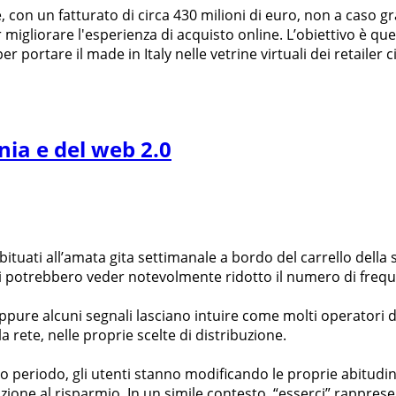
con un fatturato di circa 430 milioni di euro, non a caso gr
liorare l'esperienza di acquisto online. L’obiettivo è quell
r portare il made in Italy nelle vetrine virtuali dei retailer ci
nia e del web 2.0
ituati all’amata gita settimanale a bordo del carrello dell
ti potrebbero veder notevolmente ridotto il numero di frequ
eppure alcuni segnali lasciano intuire come molti operatori 
rete, nelle proprie scelte di distribuzione.
 periodo, gli utenti stanno modificando le proprie abitudini
nazione al risparmio. In un simile contesto, “esserci” rappre