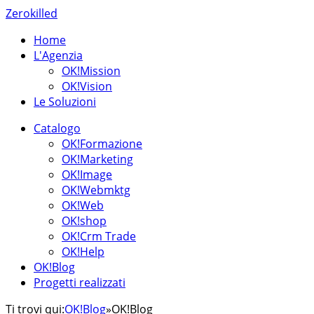
Zerokilled
Home
L'Agenzia
OK!Mission
OK!Vision
Le Soluzioni
Catalogo
OK!Formazione
OK!Marketing
OK!Image
OK!Webmktg
OK!Web
OK!shop
OK!Crm Trade
OK!Help
OK!Blog
Progetti realizzati
Ti trovi qui:
OK!Blog
»
OK!Blog