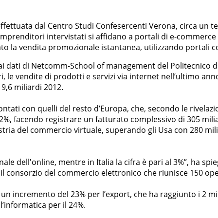
ffettuata dal Centro Studi Confesercenti Verona, circa un ter
i imprenditori intervistati si affidano a portali di e-commer
ato la vendita promozionale istantanea, utilizzando portali 
ai dati di Netcomm-School of management del Politecnico di 
ori, le vendite di prodotti e servizi via internet nell’ultimo a
 9,6 miliardi 2012.
ntati con quelli del resto d’Europa, che, secondo le rivela
2%, facendo registrare un fatturato complessivo di 305 milia
ria del commercio virtuale, superando gli Usa con 280 miliar
anale dell'online, mentre in Italia la cifra è pari al 3%”, ha
 consorzio del commercio elettronico che riunisce 150 oper
n incremento del 23% per l’export, che ha raggiunto i 2 mili
l’informatica per il 24%.