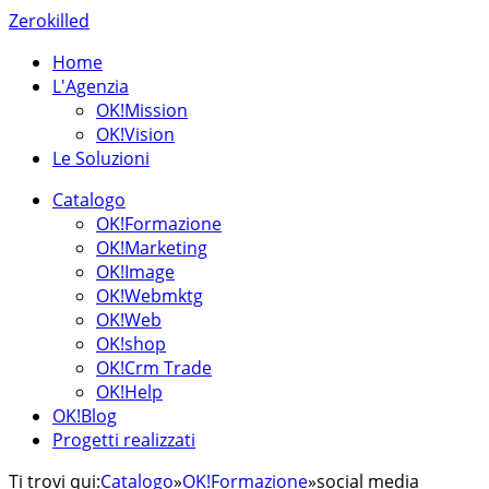
Zerokilled
Home
L'Agenzia
OK!Mission
OK!Vision
Le Soluzioni
Catalogo
OK!Formazione
OK!Marketing
OK!Image
OK!Webmktg
OK!Web
OK!shop
OK!Crm Trade
OK!Help
OK!Blog
Progetti realizzati
Ti trovi qui:
Catalogo
»
OK!Formazione
»
social media