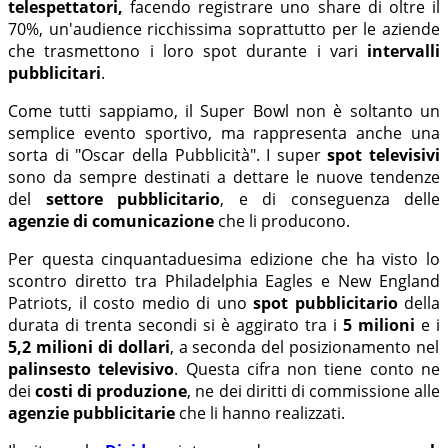
telespettatori,
facendo registrare uno share di oltre il
70%, un'audience ricchissima soprattutto per le aziende
che trasmettono i loro spot durante i vari
intervalli
pubblicitari
.
Come tutti sappiamo, il Super Bowl non è soltanto un
semplice evento sportivo, ma rappresenta anche una
sorta di "Oscar della Pubblicità". I super
spot televisivi
sono da sempre destinati a dettare le nuove tendenze
del
settore pubblicitario
, e di conseguenza delle
agenzie di comunicazione
che li producono.
Per questa cinquantaduesima edizione che ha visto lo
scontro diretto tra Philadelphia Eagles e New England
Patriots, il costo medio di uno
spot pubblicitario
della
durata di trenta secondi si è aggirato tra i
5 milioni
e i
5,2 milioni di dollari
, a seconda del posizionamento nel
palinsesto televisivo
. Questa cifra non tiene conto ne
dei
costi di produzione
, ne dei diritti di commissione alle
agenzie pubblicitarie
che li hanno realizzati.