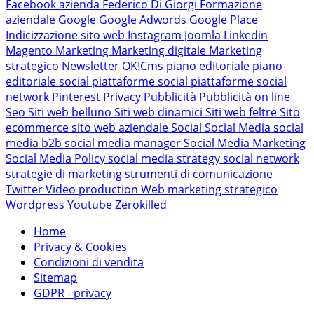
Facebook azienda
Federico Di Giorgi
Formazione
aziendale
Google
Google Adwords
Google Place
Indicizzazione sito web
Instagram
Joomla
Linkedin
Magento
Marketing
Marketing digitale
Marketing
strategico
Newsletter
OK!Cms
piano editoriale
piano
editoriale social
piattaforme social
piattaforme social
network
Pinterest
Privacy
Pubblicità
Pubblicità on line
Seo
Siti web belluno
Siti web dinamici
Siti web feltre
Sito
ecommerce
sito web aziendale
Social
Social Media
social
media b2b
social media manager
Social Media Marketing
Social Media Policy
social media strategy
social network
strategie di marketing
strumenti di comunicazione
Twitter
Video production
Web marketing strategico
Wordpress
Youtube
Zerokilled
Home
Privacy & Cookies
Condizioni di vendita
Sitemap
GDPR - privacy