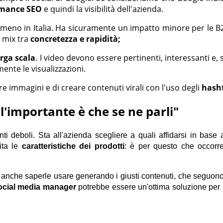
omance SEO
e quindi la visibilità dell'azienda.
i, meno in Italia. Ha sicuramente un impatto minore per le B
o mix tra
concretezza e rapidità;
arga scala
. I video devono essere pertinenti, interessanti e,
ente le visualizzazioni.
e immagini e di creare contenuti virali con l'uso degli
hash
l'importante è che se ne parli"
 deboli. Sta all'azienda scegliere a quali affidarsi in base agl
ita le
caratteristiche dei prodotti
: è per questo ch
e
occorr
anche saperle usare generando i giusti contenuti, che seguono 
ocial media manager
potrebbe essere un'ottima soluzione per ra