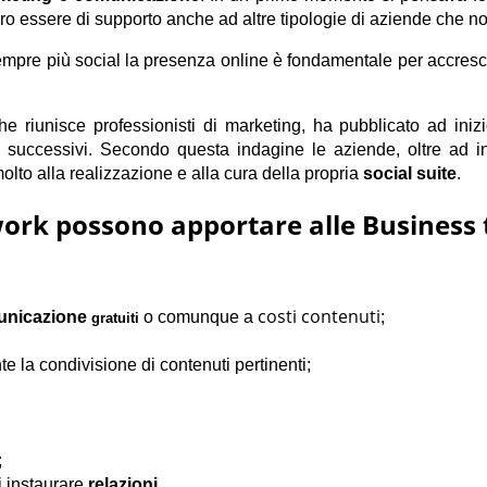
ero essere di supporto anche ad altre tipologie di aziende che n
empre più social la presenza online è fondamentale per accresc
e riunisce professionisti di marketing, ha pubblicato ad inizi
 successivi. Secondo questa indagine le aziende, oltre ad inv
olto alla realizzazione e alla cura della propria
social suite
.
twork possono apportare alle Business
costi contenuti
unicazione
o comunque a
;
gratuiti
e la condivisione di contenuti pertinenti;
;
i instaurare
relazioni
.