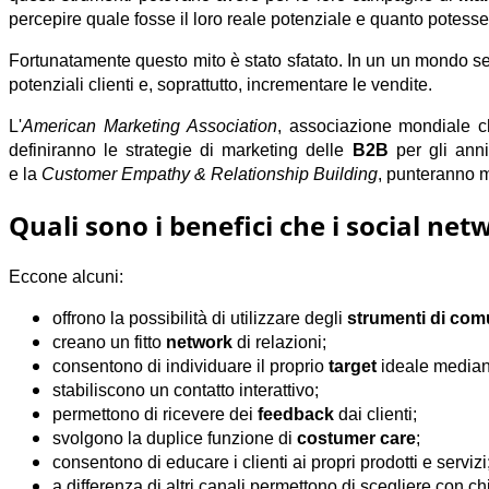
percepire quale fosse il loro reale potenziale e quanto potess
Fortunatamente questo mito è stato sfatato. In un un mondo s
potenziali clienti
e, soprattutto,
incrementare le vendite
.
L'
American Marketing Association
, associazione mondiale ch
definiranno le
strategie di marketing
delle
B2B
per gli anni
e la
Customer Empathy & Relationship Building
, punteranno m
Quali sono i benefici che i social ne
Eccone alcuni:
offrono la possibilità di utilizzare degli
strumenti di com
creano un fitto
network
di relazioni;
consentono di individuare il proprio
target
ideale mediant
stabiliscono un contatto interattivo;
permettono di ricevere dei
feedback
dai clienti;
svolgono la duplice funzione di
costumer care
;
consentono di educare i clienti ai propri prodotti e servizi
a differenza di altri canali permettono di scegliere con ch