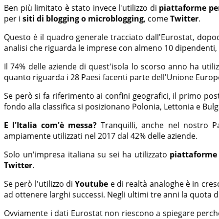
Ben più limitato è stato invece l'utilizzo di
piattaforme per
per i
siti di blogging o microblogging
, come
Twitter
.
Questo è il quadro generale tracciato dall'Eurostat, dop
analisi che riguarda le imprese con almeno 10 dipendenti, c
Il 74% delle aziende di quest'isola lo scorso anno ha uti
quanto riguarda i 28 Paesi facenti parte dell'Unione Euro
Se però si fa riferimento ai confini geografici, il primo pos
fondo alla classifica si posizionano Polonia, Lettonia e Bulg
E l'Italia com'è messa?
Tranquilli, anche nel nostro P
ampiamente utilizzati nel 2017 dal 42% delle aziende.
Solo un'impresa italiana su sei ha utilizzato
piattaforme 
Twitter
.
Se però l'utilizzo di
Youtube
e di realtà analoghe è in cres
ad ottenere larghi successi. Negli ultimi tre anni la quota d
Ovviamente i dati Eurostat non riescono a spiegare perchè 