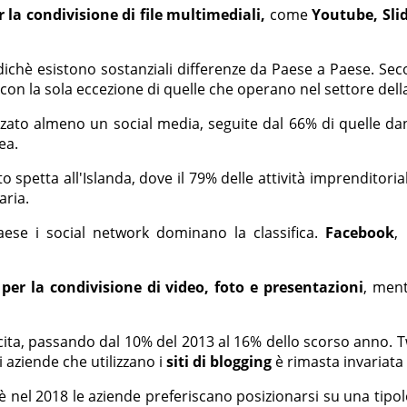
 la condivisione di file multimediali,
come
Youtube, Sli
odichè esistono sostanziali differenze da Paese a Paese. 
on la sola eccezione di quelle che operano nel settore della
lizzato almeno un social media, seguite dal 66% di quelle d
pea.
to spetta all'Islanda, dove il 79% delle attività imprenditori
aria.
aese i social network dominano la classifica.
Facebook
,
per la condivisione di video, foto e presentazioni
, men
cita, passando dal 10% del 2013 al 16% dello scorso anno. Tw
i aziende che utilizzano i
siti di blogging
è rimasta invariata 
nel 2018 le aziende preferiscano posizionarsi su una tipolo