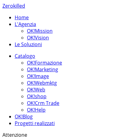
Zerokilled
Home
L'Agenzia
OK!Mission
OK!Vision
Le Soluzioni
Catalogo
OK!Formazione
OK!Marketing
OK!Image
OK!Webmktg
OK!Web
OK!shop
OK!Crm Trade
OK!Help
OK!Blog
Progetti realizzati
Attenzione