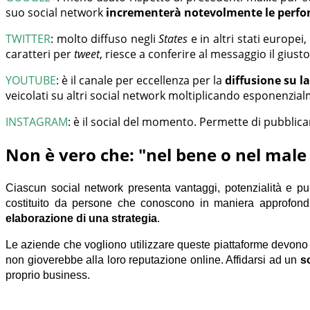
suo social network
incrementerà notevolmente le perf
TWITTER
:
molto diffuso negli
States
e in altri stati europe
caratteri per
tweet
, riesce a conferire al messaggio il giust
YOUTUBE
:
è il canale per eccellenza per la
diffusione su l
veicolati su altri social network moltiplicando esponenzialm
INSTAGRAM
:
è il social del momento. Permette di pubblicar
Non è vero che: "nel bene o nel male 
Ciascun social network presenta vantaggi, potenzialità e punti
costituito da persone che conoscono in maniera approfond
elaborazione di una strategia
.
Le aziende che vogliono utilizzare queste piattaforme devono 
non gioverebbe alla loro reputazione online. Affidarsi ad un
s
proprio business.