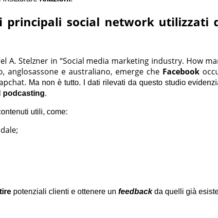
principali social network utilizzati 
l A. Stelzner in “Social media marketing industry. How mar
o, anglosassone e australiano, emerge che
Facebook
occu
napchat.
Ma non è tutto. I dati rilevati da questo studio eviden
l
podcasting
.
ontenuti utili, come:
ndale;
ire
potenziali clienti e ottenere un
feedback
da quelli già esiste