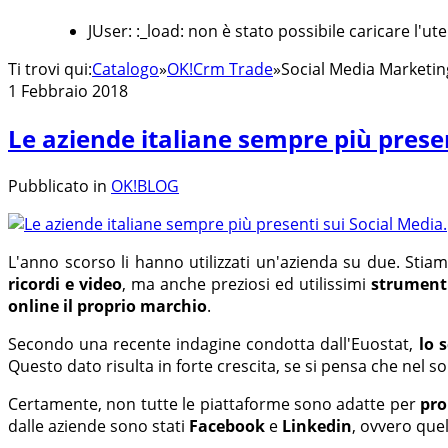
JUser: :_load: non è stato possibile caricare l'ut
Ti trovi qui:
Catalogo
»
OK!Crm Trade
»
Social Media Marketin
1 Febbraio 2018
Le aziende italiane sempre più presen
Pubblicato in
OK!BLOG
L'anno scorso li hanno utilizzati un'azienda su due. Sti
ricordi e video
, ma anche preziosi ed utilissimi
strument
online il proprio marchio
.
Secondo una recente indagine condotta dall'Euostat,
lo 
Questo dato risulta in forte crescita, se si pensa che nel 
Certamente, non tutte le piattaforme sono adatte per
pro
dalle aziende sono stati
Facebook
e
Linkedin
, ovvero quel