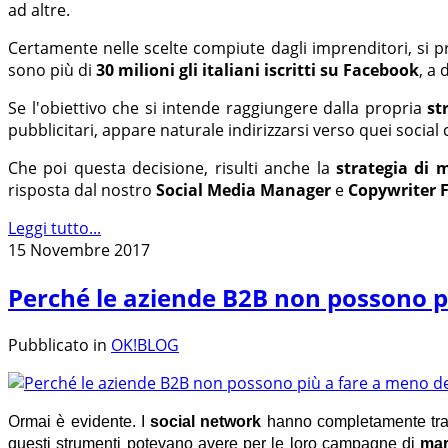
ad altre.
Certamente nelle scelte compiute dagli imprenditori, si
sono più di
30 milioni gli italiani iscritti su Facebook
, a 
Se l'obiettivo che si intende raggiungere dalla propria
st
pubblicitari, appare naturale indirizzarsi verso quei social
Che poi questa decisione, risulti anche la
strategia di 
risposta dal nostro
Social Media Manager
e
Copywriter F
Leggi tutto...
15 Novembre 2017
Perché le aziende B2B non possono p
Pubblicato in
OK!BLOG
O
rmai è evidente. I
social network
hanno completamente trasf
questi strumenti potevano avere per le loro campagne di
mar