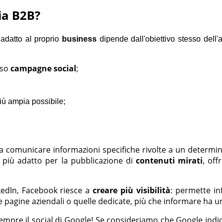
ia B2B?
 adatto al proprio
business
dipende dall'obiettivo stesso dell
rso
campagne social
;
iù ampia possibile;
o a comunicare informazioni specifiche rivolte a un determin
 più adatto per la pubblicazione di
contenuti mirati
, off
inkedIn, Facebook riesce a
creare più visibilità
: permette in
 le pagine aziendali o quelle dedicate, più che informare ha 
empre il social di Google! Se consideriamo che Google indic