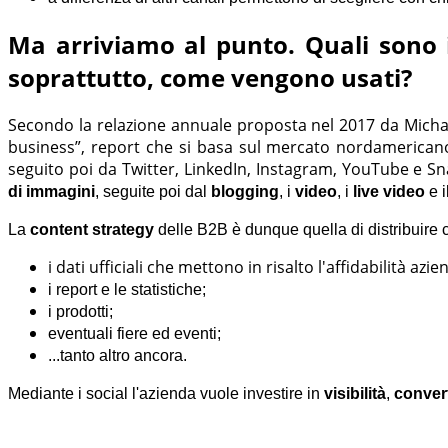
Ma arriviamo al punto. Quali sono i 
soprattutto, come vengono usati?
Secondo la relazione annuale proposta nel 2017 da Michae
business”, report che si basa sul mercato nordamerican
seguito poi da Twitter, LinkedIn, Instagram, YouTube e S
di immagini
, seguite poi dal
blogging
, i
video
, i
live video
e i
La
content strategy
delle B2B è dunque quella di distribuire c
i dati ufficiali che mettono in risalto l'affidabilità azie
i report e le statistiche;
i prodotti;
eventuali fiere ed eventi;
...tanto altro ancora.
Mediante i social l'azienda vuole investire in
visibilità
,
convert