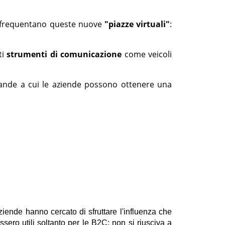
he frequentano queste nuove
"piazze virtuali"
:
ti
strumenti di comunicazione
come veicoli
ande a cui le aziende possono ottenere una
iende hanno cercato di sfruttare l'influenza che
ero utili soltanto per le B2C: non si riusciva a