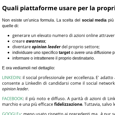
Quali piattaforme usare per la propr
Non esiste un'unica formula. La scelta del
social media
più
quelle di:
generare un elevato numero di azioni online attrave
creare
awarness
;
diventare
opinion leader
del proprio settore;
individuare uno specifico
target
o avere una diffusione p
informare o intrattenere il proprio destinatario.
E ora vediamoli nel dettaglio:
LINKEDIN
:
il social professionale per eccellenza. E' adatt
consente a LinkedIn di candidarsi come il social network
opinion leader
.
FACEBOOK
:
il più noto e diffuso. A parità di azioni di L
marchio e una più efficace
fidelizzazione
. Tuttavia, salvo
GOOGLE+
:
meno usato rispetto ai precedenti ma...è pur s