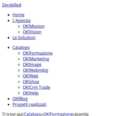
Zerokilled
Home
L'Agenzia
OK!Mission
OK!Vision
Le Soluzioni
Catalogo
OK!Formazione
OK!Marketing
OK!Image
OK!Webmktg
OK!Web
OK!shop
OK!Crm Trade
OK!Help
OK!Blog
Progetti realizzati
Ti trovi qui:
Catalogo
»
OK!Formazione
»
Joomla