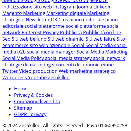
aziendale
Google
Google Adwords
Google Place
Indicizzazione sito web
Instagram
Joomla
Linkedin
Magento
Marketing
Marketing digitale
Marketing
strategico
Newsletter
OK!Cms
piano editoriale
piano
editoriale social
piattaforme social
piattaforme social
network
Pinterest
Privacy
Pubblicità
Pubblicità on line
Seo
Siti web belluno
Siti web dinamici
Siti web feltre
Sito
ecommerce
sito web aziendale
Social
Social Media
social
media b2b
social media manager
Social Media Marketing
Social Media Policy
social media strategy
social network
strategie di marketing
strumenti di comunicazione
Twitter
Video production
Web marketing strategico
Wordpress
Youtube
Zerokilled
Home
Privacy & Cookies
Condizioni di vendita
Sitemap
GDPR - privacy
© 2024 Zerokilled. All rights reserved - P.iva 01060950258