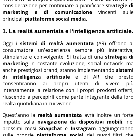
considerazione per continuare a pianificare
strategie di
marketing e di comunicazione
vincenti sulle
principali
piattaforme social media.
1. La realtà aumentata e l'intelligenza artificiale.
Oggi i
sistemi di realtà aumentata
(AR) offrono al
consumatore un'esperienza sempre più interattiva,
stimolante e coinvolgente. Si tratta di una
strategia di
marketing
in costante evoluzione; social network, ma
anche prestigiosi brand, stanno implementando
sistemi
di intelligenza artificiale
e di AR che presto
consentiranno ai propri utenti di vivere più
intensamente la relazione con i propri prodotti offerti,
riuscendo a percepirli come parte integrante della loro
realtà quotidiana in cui vivono.
Quest'anno la
realtà aumentata
avrà inoltre un forte
impatto sulla
navigazione da dispositivi mobili
; nei
prossimi mesi
Snapchat
e
Instagram
aggiungeranno
sulle proprie
piattaforme social
dei nuovi filtri che