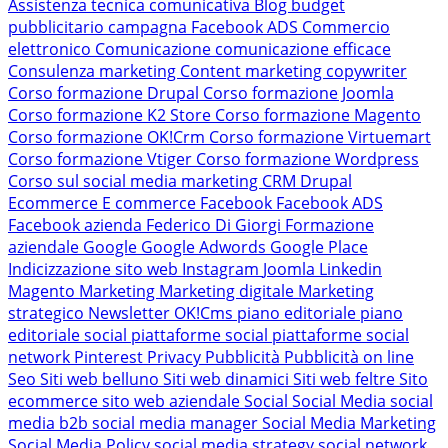
Assistenza tecnica comunicativa
Blog
budget
pubblicitario
campagna Facebook ADS
Commercio
elettronico
Comunicazione
comunicazione efficace
Consulenza marketing
Content marketing
copywriter
Corso formazione Drupal
Corso formazione Joomla
Corso formazione K2 Store
Corso formazione Magento
Corso formazione OK!Crm
Corso formazione Virtuemart
Corso formazione Vtiger
Corso formazione Wordpress
Corso sul social media marketing
CRM
Drupal
Ecommerce
E commerce
Facebook
Facebook ADS
Facebook azienda
Federico Di Giorgi
Formazione
aziendale
Google
Google Adwords
Google Place
Indicizzazione sito web
Instagram
Joomla
Linkedin
Magento
Marketing
Marketing digitale
Marketing
strategico
Newsletter
OK!Cms
piano editoriale
piano
editoriale social
piattaforme social
piattaforme social
network
Pinterest
Privacy
Pubblicità
Pubblicità on line
Seo
Siti web belluno
Siti web dinamici
Siti web feltre
Sito
ecommerce
sito web aziendale
Social
Social Media
social
media b2b
social media manager
Social Media Marketing
Social Media Policy
social media strategy
social network