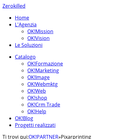
Zerokilled
Home
L'Agenzia
OK!Mission
OK!Vision
Le Soluzioni
Catalogo
OK!Formazione
OK!Marketing
OK!Image
OK!Webmktg
OK!Web
OK!shop
OK!Crm Trade
OK!Help
OK!Blog
Progetti realizzati
Ti trovi qui:
OK!PARTNER
»
Pixarprinting