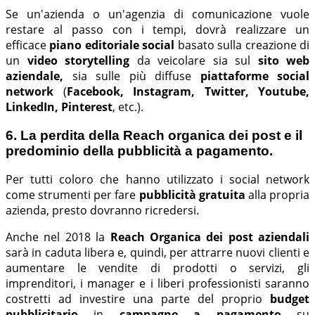
Se un'azienda o un'agenzia di comunicazione vuole
restare al passo con i tempi, dovrà realizzare un
efficace
piano editoriale social
basato sulla creazione di
un
video storytelling
da veicolare sia sul
sito web
aziendale,
sia sulle
più diffuse
piattaforme social
network
(
Facebook, Instagram, Twitter, Youtube,
LinkedIn, Pinterest
, etc.).
6. La perdita della Reach organica dei post e il
predominio della pubblicità a pagamento.
Per tutti coloro che hanno utilizzato i social network
come strumenti per fare
pubblicità gratuita
alla propria
azienda, presto dovranno ricredersi.
Anche nel 2018 la
Reach Organica dei post aziendali
sarà
in caduta libera e, quindi, per attrarre nuovi clienti e
aumentare le vendite di prodotti o servizi, gli
imprenditori, i manager e i liberi professionisti saranno
costretti ad investire una parte del proprio
budget
pubblicitario
in
campagne a pagamento
su