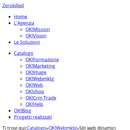
Zerokilled
Home
L'Agenzia
OK!Mission
OK!Vision
Le Soluzioni
Catalogo
OK!Formazione
OK!Marketing
OK!Image
OK!Webmktg
OK!Web
OK!shop
OK!Crm Trade
OK!Help
OK!Blog
Progetti realizzati
Ti trovi qui:
Catalogo
»
OK!Webmktg
»
Siti web dinamici