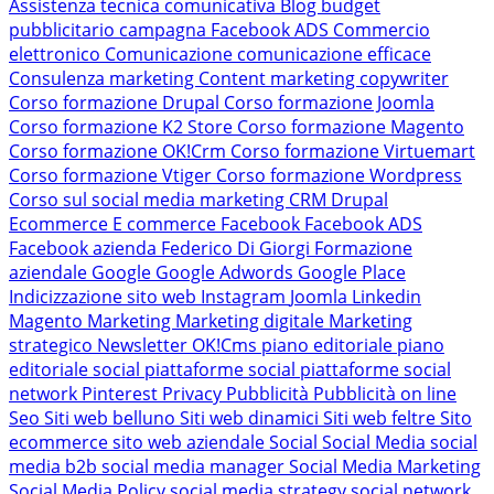
Assistenza tecnica comunicativa
Blog
budget
pubblicitario
campagna Facebook ADS
Commercio
elettronico
Comunicazione
comunicazione efficace
Consulenza marketing
Content marketing
copywriter
Corso formazione Drupal
Corso formazione Joomla
Corso formazione K2 Store
Corso formazione Magento
Corso formazione OK!Crm
Corso formazione Virtuemart
Corso formazione Vtiger
Corso formazione Wordpress
Corso sul social media marketing
CRM
Drupal
Ecommerce
E commerce
Facebook
Facebook ADS
Facebook azienda
Federico Di Giorgi
Formazione
aziendale
Google
Google Adwords
Google Place
Indicizzazione sito web
Instagram
Joomla
Linkedin
Magento
Marketing
Marketing digitale
Marketing
strategico
Newsletter
OK!Cms
piano editoriale
piano
editoriale social
piattaforme social
piattaforme social
network
Pinterest
Privacy
Pubblicità
Pubblicità on line
Seo
Siti web belluno
Siti web dinamici
Siti web feltre
Sito
ecommerce
sito web aziendale
Social
Social Media
social
media b2b
social media manager
Social Media Marketing
Social Media Policy
social media strategy
social network