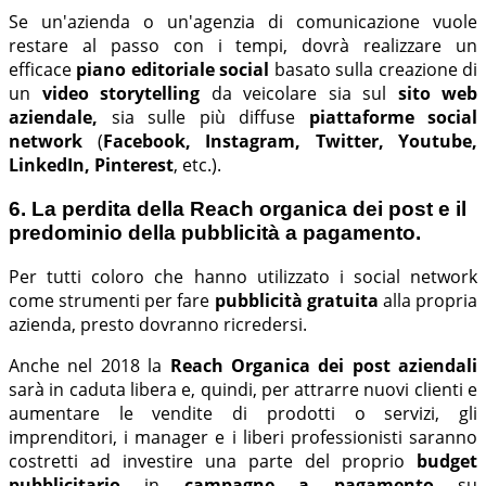
Se un'azienda o un'agenzia di comunicazione vuole
restare al passo con i tempi, dovrà realizzare un
efficace
piano editoriale social
basato sulla creazione di
un
video storytelling
da veicolare sia sul
sito web
aziendale,
sia sulle
più diffuse
piattaforme social
network
(
Facebook, Instagram, Twitter, Youtube,
LinkedIn, Pinterest
, etc.).
6. La perdita della Reach organica dei post e il
predominio della pubblicità a pagamento.
Per tutti coloro che hanno utilizzato i social network
come strumenti per fare
pubblicità gratuita
alla propria
azienda, presto dovranno ricredersi.
Anche nel 2018 la
Reach Organica dei post aziendali
sarà
in caduta libera e, quindi, per attrarre nuovi clienti e
aumentare le vendite di prodotti o servizi, gli
imprenditori, i manager e i liberi professionisti saranno
costretti ad investire una parte del proprio
budget
pubblicitario
in
campagne a pagamento
su