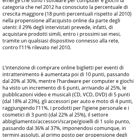
emerge che sono i software per computer e giochi la
categoria che nel 2012 ha conosciuto la percentuale di
crescita maggiore (18 punti percentuali rispetto al 2010)
nella propensione all’acquisto online da parte degli
utenti: il 29% degli intervistati prevede, infatti, di
acquistare prodotti simili, entro i prossimi sei mesi,
tramite un qualsiasi dispositivo connesso alla rete,
contro l’11% rilevato nel 2010.
L’intenzione di comprare online biglietti per eventi di
intrattenimento è aumentata poi di 10 punti, passando
dal 20% al 30%, mentre l’hardware per computer e giochi
ha visto un incremento di 6 punti, arrivando al 25%, le
pubblicazioni video e musicali (CD, VCD, DVD) di 5 punti
(dal 18% al 23%), gli accessori per auto e moto di 4 punti,
raggiungendo l’11%, i prodotti per l’igiene personale e i
cosmetici di 3 punti (dal 22% al 25%), il settore
abbigliamento/accessori/scarpe/gioielli di 1 solo punto,
passando dal 36% al 37%, imponendosi comunque, in
termini assoluti, al primo posto per propensione degli