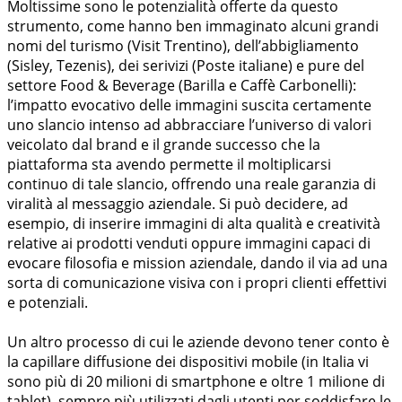
Moltissime sono le potenzialità offerte da questo
strumento, come hanno ben immaginato alcuni grandi
nomi del turismo (Visit Trentino), dell’abbigliamento
(Sisley, Tezenis), dei serivizi (Poste italiane) e pure del
settore Food & Beverage (Barilla e Caffè Carbonelli):
l’impatto evocativo delle immagini suscita certamente
uno slancio intenso ad abbracciare l’universo di valori
veicolato dal brand e il grande successo che la
piattaforma sta avendo permette il moltiplicarsi
continuo di tale slancio, offrendo una reale garanzia di
viralità al messaggio aziendale. Si può decidere, ad
esempio, di inserire immagini di alta qualità e creatività
relative ai prodotti venduti oppure immagini capaci di
evocare filosofia e mission aziendale, dando il via ad una
sorta di comunicazione visiva con i propri clienti effettivi
e potenziali.
Un altro processo di cui le aziende devono tener conto è
la capillare diffusione dei dispositivi mobile (in Italia vi
sono più di 20 milioni di smartphone e oltre 1 milione di
tablet), sempre più utilizzati dagli utenti per soddisfare le