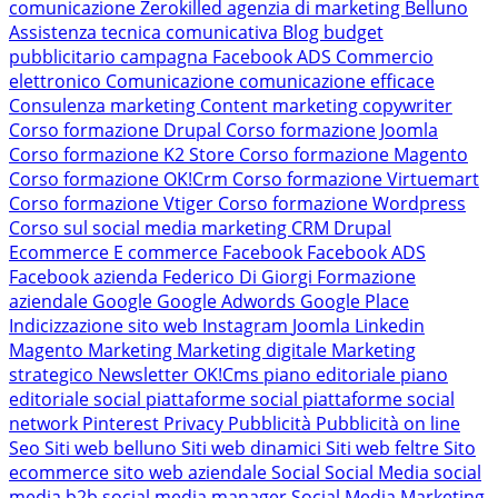
comunicazione Zerokilled
agenzia di marketing Belluno
Assistenza tecnica comunicativa
Blog
budget
pubblicitario
campagna Facebook ADS
Commercio
elettronico
Comunicazione
comunicazione efficace
Consulenza marketing
Content marketing
copywriter
Corso formazione Drupal
Corso formazione Joomla
Corso formazione K2 Store
Corso formazione Magento
Corso formazione OK!Crm
Corso formazione Virtuemart
Corso formazione Vtiger
Corso formazione Wordpress
Corso sul social media marketing
CRM
Drupal
Ecommerce
E commerce
Facebook
Facebook ADS
Facebook azienda
Federico Di Giorgi
Formazione
aziendale
Google
Google Adwords
Google Place
Indicizzazione sito web
Instagram
Joomla
Linkedin
Magento
Marketing
Marketing digitale
Marketing
strategico
Newsletter
OK!Cms
piano editoriale
piano
editoriale social
piattaforme social
piattaforme social
network
Pinterest
Privacy
Pubblicità
Pubblicità on line
Seo
Siti web belluno
Siti web dinamici
Siti web feltre
Sito
ecommerce
sito web aziendale
Social
Social Media
social
media b2b
social media manager
Social Media Marketing