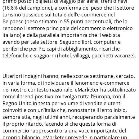
primo posto i biglietti di viaggio per aerei, treni o navi
(16,8% del campione), a conferma del peso che il settore
turismo possiede sul totale dell’e-commerce nel
Belpaese (peso stimato in 55 punti percentuali, che lo
rendono il settore principale del commercio elettronico
italiano) e della parallela importanza che il web sta
avendo per tale settore. Seguono libri, computer e
periferiche per Pc, capi di abbigliamento, ricariche
telefoniche e soggiorni (hotel, villaggi, pacchetti vacanze).
Ulteriori indagini hanno, nelle scorse settimane, cercato,
in varia forma, di individuare il fenomeno e-commerce
nel nostro contesto nazionale: eMarketer ha sottolineato
come il trend positivo coinvolga tutta l’Europa, con il
Regno Unito in testa per volume di vendite e utenti
coinvolti e con un’Italia che, nonostante il lento inizio,
sembra stia, negli ultimi anni, recuperando parzialmente
il proprio ritardo, facendo sì che questa forma di
commercio rappresenti ora una voce importante del
proprio bilancio. eMarketer prevede in particolare un