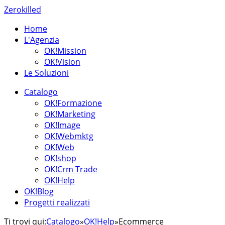
Zerokilled
Home
L'Agenzia
OK!Mission
OK!Vision
Le Soluzioni
Catalogo
OK!Formazione
OK!Marketing
OK!Image
OK!Webmktg
OK!Web
OK!shop
OK!Crm Trade
OK!Help
OK!Blog
Progetti realizzati
Ti trovi qui:
Catalogo
»
OK!Help
»
Ecommerce